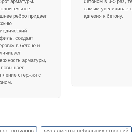
бро" арматуры.
бетоном в 3-5 раз, т
олнительное
самым увеличивает
шнее ребро придает
адгезия к бетону.
ержню
иодический
филь, создает
еровку в бетоне и
личивает
ерхность арматуры,
 повышает
пление стержня с
оном.
тво тротуаров
Фундаменты небольших строений