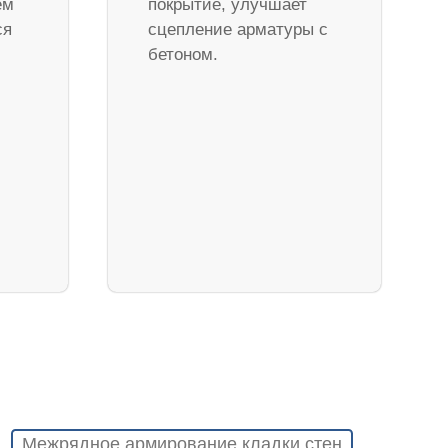
ем
покрытие, улучшает
ся
сцепление арматуры с
бетоном.
Межрядное армирование кладки стен