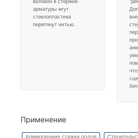
волокон в стержне
"ре
арматуры жгут
Доп
стеклопластика
вне
перетянут нитью.
ст
пер
про
анк
уве
пов
что
сце
бет
Применение
Армирование стяжки полов
Строительс