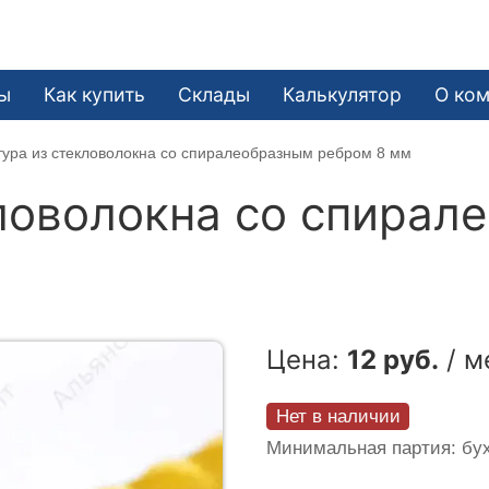
ы
Как купить
Склады
Калькулятор
О ко
ура из стекловолокна со спиралеобразным ребром 8 мм
ловолокна со спирал
Цена:
12 руб.
/ м
Нет в наличии
Минимальная партия: бух