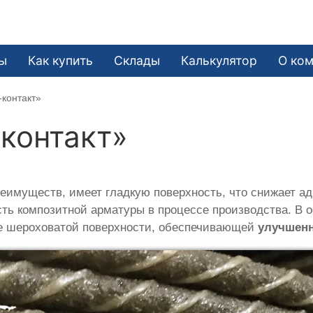
ы
Как купить
Склады
Калькулятор
О ко
-контакт»
контакт»
имуществ, имеет гладкую поверхность, что снижает адг
ть композитной арматуры в процессе производства. В о
ие шероховатой поверхности, обеспечивающей
улучшенн