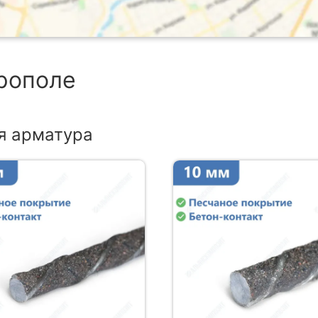
врополе
я арматура