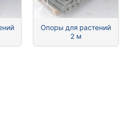
ений
Опоры для растений
2 м