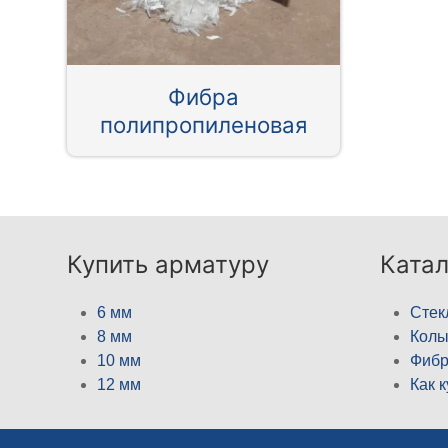
Фибра
полипропиленовая
Купить арматуру
Катал
6 мм
Стек
8 мм
Кол
10 мм
Фибр
12 мм
Как 