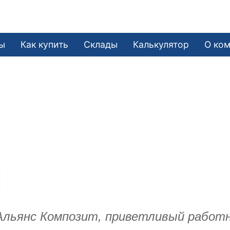
ы
Как купить
Склады
Калькулятор
О ко
 Альянс Композит, приветливый работн