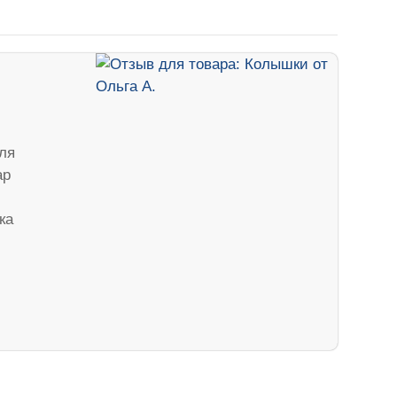
ля
ар
ка