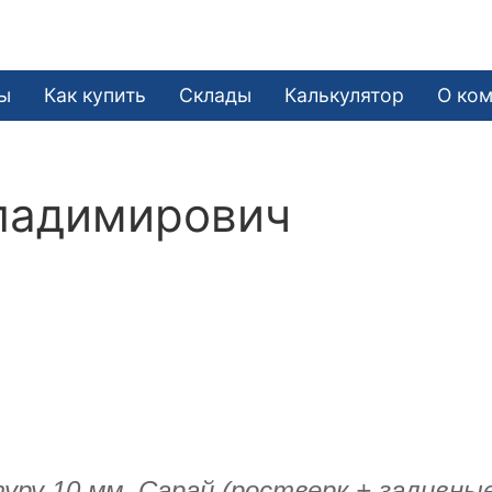
ы
Как купить
Склады
Калькулятор
О ко
ладимирович
ру 10 мм. Сарай (ростверк + заливные 