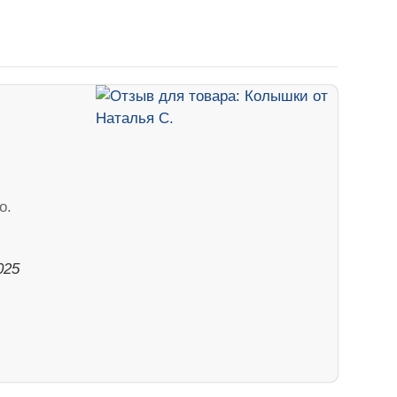
о.
025