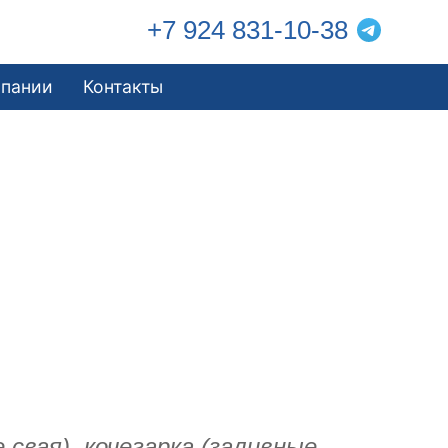
+7 924 831-10-38
мпании
Контакты
свая), кочегарка (заливные