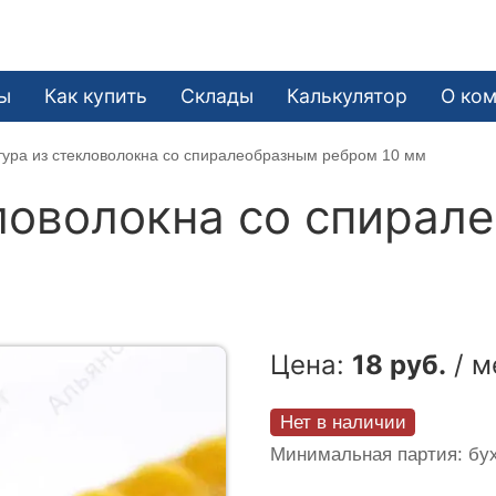
ы
Как купить
Склады
Калькулятор
О ко
ура из стекловолокна со спиралеобразным ребром 10 мм
ловолокна со спирал
Цена:
18 руб.
/ м
Нет в наличии
Минимальная партия: бух